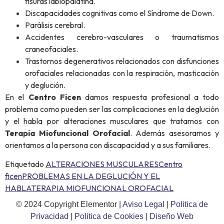
fisuras labiopalatina.
Discapacidades cognitivas como el Síndrome de Down.
Parálisis cerebral.
Accidentes cerebro-vasculares o traumatismos
craneofaciales.
Trastornos degenerativos relacionados con disfunciones
orofaciales relacionadas con la respiración, masticación
y deglución.
En el
Centro Ficen
damos respuesta profesional a todo
problema como pueden ser las complicaciones en la deglución
y el habla por alteraciones musculares que tratamos con
Terapia Miofuncional Orofacial
. Además asesoramos y
orientamos a la persona con discapacidad y a sus familiares.
Etiquetado
ALTERACIONES MUSCULARES
Centro
ficen
PROBLEMAS EN LA DEGLUCIÓN Y EL
HABLA
TERAPIA MIOFUNCIONAL OROFACIAL
© 2024 Copyright Elementor |
Aviso Legal
|
Politica de
Privacidad
|
Politica de Cookies
|
Diseño Web