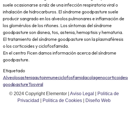
suele ocasionarse a raíz de una infección respiratoria viral o
inhalación de hidrocarburos. El síndrome goodpasture suele
producir sangrado en los alveolos pulmonares e inflamación de
los glomérulos de los riñones. Los síntomas del síndrome
goodpasture son disnea, tos, astenia, hemoptisis y hematuria.
El tratamiento del síndrome goodpasture son la plasmaféresis
o los corticoides y ciclofosfamida.
En el centro Ficen damos información acerca del síndrome
goodpasture.
Etiquetado
Alveolos
astenia
autoinmune
ciclofosfamida
colageno
corticoides
goodpasture
Tos
viral
© 2024 Copyright Elementor |
Aviso Legal
|
Politica de
Privacidad
|
Politica de Cookies
|
Diseño Web