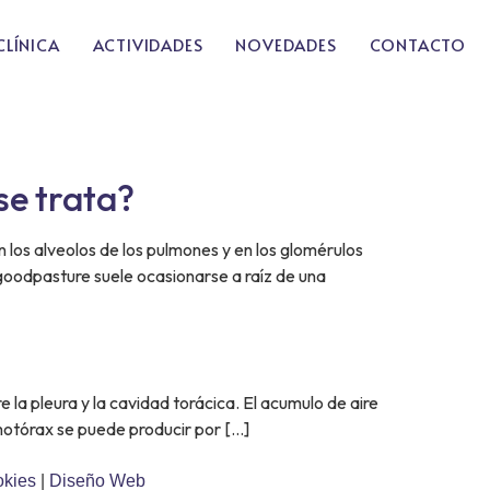
CLÍNICA
ACTIVIDADES
NOVEDADES
CONTACTO
se trata?
 los alveolos de los pulmones y en los glomérulos
goodpasture suele ocasionarse a raíz de una
la pleura y la cavidad torácica. El acumulo de aire
motórax se puede producir por […]
okies
|
Diseño Web