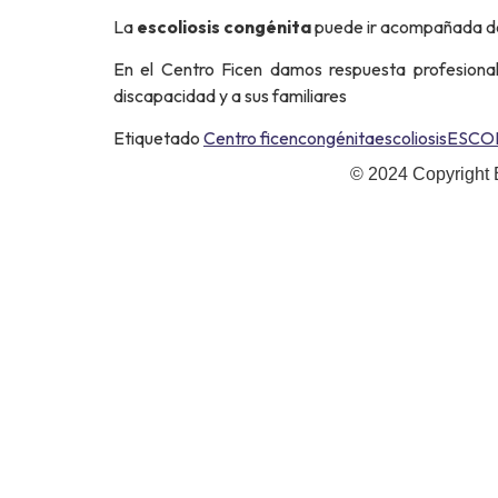
La
escoliosis congénita
puede ir acompañada de 
En el Centro Ficen damos respuesta profesion
discapacidad y a sus familiares
Etiquetado
Centro ficen
congénita
escoliosis
ESCO
© 2024 Copyright 