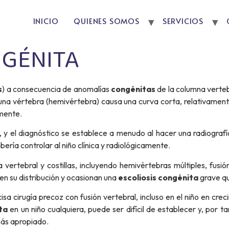
INICIO
QUIENES SOMOS
SERVICIOS
NGÉNITA
s
) a consecuencia de anomalías
congénitas
de la columna verteb
e una vértebra (hemivértebra) causa una curva corta, relativam
lmente.
e, y el diagnóstico se establece a menudo al hacer una radiograf
ría controlar al niño clínica y radiológicamente.
 vertebral y costillas, incluyendo hemivértebras múltiples, fusi
en su distribución y ocasionan una
escoliosis congénita
grave qu
sa cirugía precoz con fusión vertebral, incluso en el niño en cr
ta
en un niño cualquiera, puede ser difícil de establecer y, por t
más apropiado.