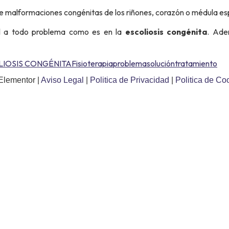
malformaciones congénitas de los riñones, corazón o médula esp
al a todo problema como es en la
escoliosis congénita
. Ade
LIOSIS CONGÉNITA
Fisioterapia
problema
solución
tratamiento
Elementor |
Aviso Legal
|
Politica de Privacidad
|
Politica de Co