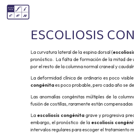
ESCOLIOSIS CO
La curvatura lateral de la espina dorsal (
escoliosi
pronóstico. La falta de formación de la mitad d
por el resto de la columna normal craneal y cauda
La deformidad clínica de ordinario es poco visibl
congénita
es poco probable, pero cada año se debe
Las anomalías congénitas múltiples de la columna
fusión de costillas, raramente están compensadas 
La
escoliosis congénita
grave y progresiva preci
embargo, el pronóstico de la
escoliosis congéni
intervalos regulares para escoger el tratamiento 