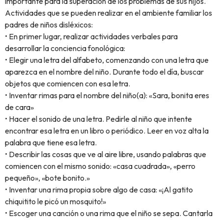
importante para la superación de los problemas de sus hijos.
Actividades que se pueden realizar en el ambiente familiar los
padres de niños disléxicos:
• En primer lugar, realizar actividades verbales para
desarrollar la conciencia fonológica:
• Elegir una letra del alfabeto, comenzando con una letra que
aparezca en el nombre del niño. Durante todo el día, buscar
objetos que comiencen con esa letra.
• Inventar rimas para el nombre del niño(a): «Sara, bonita eres
de cara»
• Hacer el sonido de una letra. Pedirle al niño que intente
encontrar esa letra en un libro o periódico. Leer en voz alta la
palabra que tiene esa letra.
• Describir las cosas que ve al aire libre, usando palabras que
comiencen con el mismo sonido: «casa cuadrada», «perro
pequeño», «bote bonito.»
• Inventar una rima propia sobre algo de casa: «¡Al gatito
chiquitito le picó un mosquito!»
• Escoger una canción o una rima que el niño se sepa. Cantarla