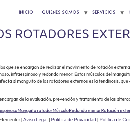
INICIO
QUIENES SOMOS
SERVICIOS
OS ROTADORES EXTE
os que se encargan de realizar el movimiento de rotación externa
oso, infraespinoso y redondo menor. Estos músculos del manguito 
fecta al manguito de los rotadores externos es la tendinosis, que 
encargan de la evaluación, prevención y tratamiento de las altera
aespinoso
Manguito rotador
Músculo
Redondo menor
Rotación exte
Elementor |
Aviso Legal
|
Politica de Privacidad
|
Politica de Co