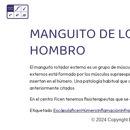
MANGUITO DE L
HOMBRO
El manguito rotador externo es un grupo de múscul
externos está formado por los músculos supraespin
insertan en el húmero. Una patología habitual que a
anteriormente citados
En el centro Ficen tenemos fisioterapeutas que se 
Etiquetado
Escápula
ficen
Húmero
Inflamación
Infr
© 2024 Copyright 