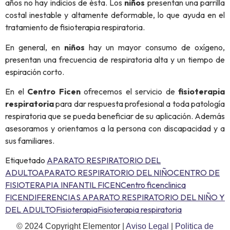
años no hay indicios de ésta. Los
niños
presentan una parrilla
costal inestable y altamente deformable, lo que ayuda en el
tratamiento de fisioterapia respiratoria.
En general, en
niños
hay un mayor consumo de oxígeno,
presentan una frecuencia de respiratoria alta y un tiempo de
espiración corto.
En el
Centro Ficen
ofrecemos el servicio de
fisioterapia
respiratoria
para dar respuesta profesional a toda patología
respiratoria que se pueda beneficiar de su aplicación. Además
asesoramos y orientamos a la persona con discapacidad y a
sus familiares.
Etiquetado
APARATO RESPIRATORIO DEL
ADULTO
APARATO RESPIRATORIO DEL NIÑO
CENTRO DE
FISIOTERAPIA INFANTIL FICEN
Centro ficen
clinica
FICEN
DIFERENCIAS APARATO RESPIRATORIO DEL NIÑO Y
DEL ADULTO
Fisioterapia
Fisioterapia respiratoria
© 2024 Copyright Elementor |
Aviso Legal
|
Politica de