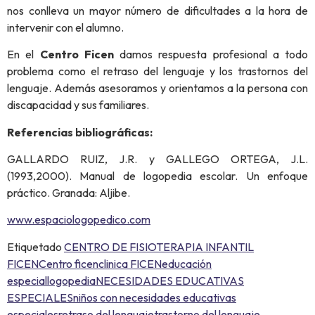
nos conlleva un mayor número de dificultades a la hora de
intervenir con el alumno.
En el
Centro Ficen
damos respuesta profesional a todo
problema como el retraso del lenguaje y los trastornos del
lenguaje. Además asesoramos y orientamos a la persona con
discapacidad y sus familiares.
Referencias bibliográficas:
GALLARDO RUIZ, J.R. y GALLEGO ORTEGA, J.L.
(1993,2000). Manual de logopedia escolar. Un enfoque
práctico. Granada: Aljibe.
www.espaciologopedico.com
Etiquetado
CENTRO DE FISIOTERAPIA INFANTIL
FICEN
Centro ficen
clinica FICEN
educación
especial
logopedia
NECESIDADES EDUCATIVAS
ESPECIALES
niños con necesidades educativas
especiales
retraso del lenguaje
trastorno del lenguaje