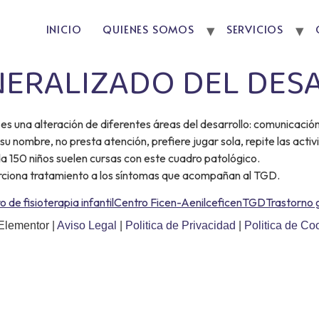
INICIO
QUIENES SOMOS
SERVICIOS
ERALIZADO DEL DESA
s una alteración de diferentes áreas del desarrollo: comunicació
su nombre, no presta atención, prefiere jugar sola, repite las act
a 150 niños suelen cursas con este cuadro patológico.
porciona tratamiento a los síntomas que acompañan al TGD.
 de fisioterapia infantil
Centro Ficen-Aenilce
ficen
TGD
Trastorno 
Elementor |
Aviso Legal
|
Politica de Privacidad
|
Politica de Co