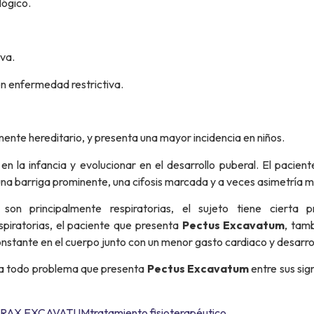
ógico.
va.
 enfermedad restrictiva.
nte hereditario, y presenta una mayor incidencia en niños.
n la infancia y evolucionar en el desarrollo puberal. El pacient
na barriga prominente, una cifosis marcada y a veces asimetría 
son principalmente respiratorias, el sujeto tiene cierta p
piratorias, el paciente que presenta
Pectus Excavatum
, tam
constante en el cuerpo junto con un menor gasto cardiaco y desarro
 a todo problema que presenta
Pectus Excavatum
entre sus sig
RAX EXCAVATUM
tratamiento fisioterapéutico