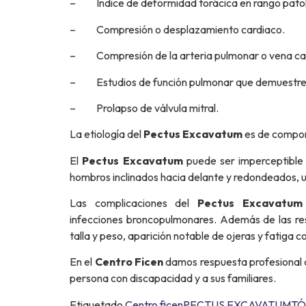
– Índice de deformidad torácica en rango patol
– Compresión o desplazamiento cardiaco.
– Compresión de la arteria pulmonar o vena ca
– Estudios de función pulmonar que demuestren
– Prolapso de válvula mitral.
La etiología del
Pectus Excavatum
es de compone
El
Pectus Excavatum
puede ser imperceptible e
hombros inclinados hacia delante y redondeados, u
Las complicaciones del
Pectus Excavatum
infecciones broncopulmonares. Además de las res
talla y peso, aparición notable de ojeras y fatiga 
En el
Centro Ficen
damos respuesta profesional
persona con discapacidad y a sus familiares.
Etiquetado
Centro ficen
PECTUS EXCAVATUM
TÓ