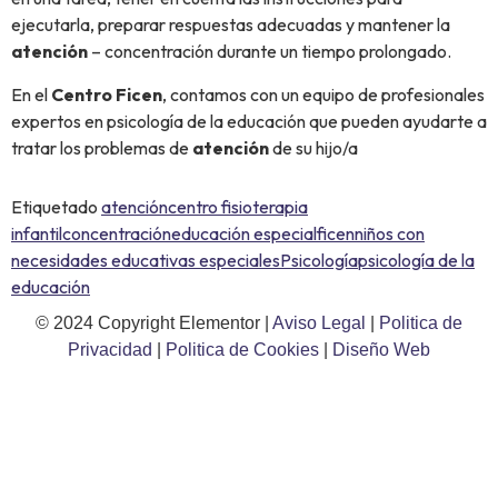
ejecutarla, preparar respuestas adecuadas y mantener la
atención
– concentración durante un tiempo prolongado.
En el
Centro Ficen
, contamos con un equipo de profesionales
expertos en psicología de la educación que pueden ayudarte a
tratar los problemas de
atención
de su hijo/a
Etiquetado
atención
centro fisioterapia
infantil
concentración
educación especial
ficen
niños con
necesidades educativas especiales
Psicología
psicología de la
educación
© 2024 Copyright Elementor |
Aviso Legal
|
Politica de
Privacidad
|
Politica de Cookies
|
Diseño Web