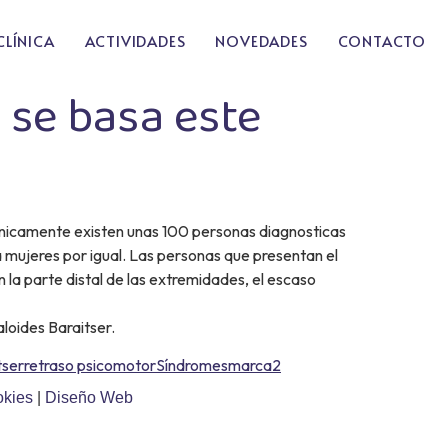
CLÍNICA
ACTIVIDADES
NOVEDADES
CONTACTO
 se basa este
Únicamente existen unas 100 personas diagnosticas
 mujeres por igual. Las personas que presentan el
 la parte distal de las extremidades, el escaso
loides Baraitser.
tser
retraso psicomotor
Síndrome
smarca2
okies
|
Diseño Web