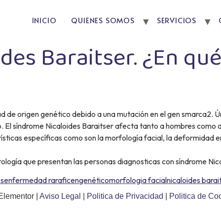
INICIO
QUIENES SOMOS
SERVICIOS
des Baraitser. ¿En qué
ad de origen genético debido a una mutación en el gen smarca2. 
o. El síndrome Nicaloides Baraitser afecta tanto a hombres como a
sticas específicas como son la morfología facial, la deformidad en
tología que presentan las personas diagnosticas con síndrome Nica
s
enfermedad rara
ficen
genético
morfologia facial
nicaloides barai
Elementor |
Aviso Legal
|
Politica de Privacidad
|
Politica de Co