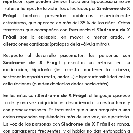
repetición, que pueden derivar hacia una hipoacusia si no se
tratan a tiempo. En la vista, los afectados por
Síndrome de X
Frágil
, también presentan problemas, especialmente
estrabismo, que aparece en más del 35 % de los niños. Otros
trastornos que acompañan con frecuencia al
Síndrome de X
Frágil
son la epilepsia, en mayor o menor grado, y
alteraciones cardiacas (prolapso de la válvula mitral).
Respecto al desarrollo psicomotor, las personas con
Síndrome de X Frágil
presentan un retraso en su
maduración, hipotonía (les cuesta mantener la cabeza,
sostener la espalda recta, andar…) e hiperextensibilidad en las
articulaciones (pueden doblar los dedos hacia atrás).
En los niños con
Síndrome de X Frágil
, el lenguaje aparece
tarde, y una vez adquirido, es desordenado, sin estructurar, y
con perseveraciones. Es frecuente que a una pregunta o una
orden respondan repitiéndolas más de una vez, sin ejecutarla.
La voz de las personas con
Síndrome de X Frágil
es ronca,
con carrasperas frecuentes, y al hablar no dan entonación a