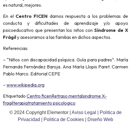
es natural, mejores.
En el
Centro FICEN
damos respuesta a los problemas de
conducta y dificultades de aprendizaje y/o apoyo
psicoeducativo que presentan los niños con
Síndrome de
X
Frágil
y asesoramos a las familias en dichos aspectos.
Referencias:
– “Niños con discapacidad psíquica. Guía para padres”. María
Fernanda Fernández Baroja. Ana María Llopis Paret. Carmen
Pablo Marco. Editorial CEPE
–
www.wikipedia.org
Etiquetado
Centro ficen
Retraso mental
sindrome X-
fragil
terapia
tratamiento psicologico
© 2024 Copyright Elementor |
Aviso Legal
|
Politica de
Privacidad
|
Politica de Cookies
|
Diseño Web