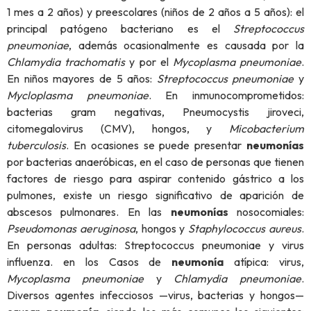
1 mes a 2 años) y preescolares (niños de 2 años a 5 años): el
principal patógeno bacteriano es el
Streptococcus
pneumoniae
, además ocasionalmente es causada por la
Chlamydia
trachomatis
y por el
Mycoplasma pneumoniae
.
En niños mayores de 5 años:
Streptococcus pneumoniae
y
Mycloplasma pneumoniae
. En inmunocomprometidos:
bacterias gram negativas, Pneumocystis jiroveci,
citomegalovirus (CMV), hongos, y
Micobacterium
tuberculosis
. En ocasiones se puede presentar
neumonías
por bacterias anaeróbicas, en el caso de personas que tienen
factores de riesgo para aspirar contenido gástrico a los
pulmones, existe un riesgo significativo de aparición de
abscesos pulmonares. En las
neumonías
nosocomiales:
Pseudomonas aeruginosa
, hongos y
Staphylococcus aureus
.
En personas adultas: Streptococcus pneumoniae y virus
influenza. en los Casos de
neumonía
atípica: virus,
Mycoplasma pneumoniae
y
Chlamydia pneumoniae
.
Diversos agentes infecciosos —virus, bacterias y hongos—