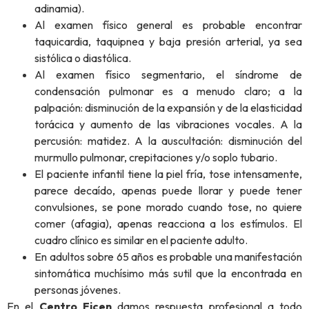
adinamia).
Al examen físico general es probable encontrar
taquicardia, taquipnea y baja presión arterial, ya sea
sistólica o diastólica.
Al examen físico segmentario, el síndrome de
condensación pulmonar es a menudo claro; a la
palpación: disminución de la expansión y de la elasticidad
torácica y aumento de las vibraciones vocales. A la
percusión: matidez. A la auscultación: disminución del
murmullo pulmonar, crepitaciones y/o soplo tubario.
El paciente infantil tiene la piel fría, tose intensamente,
parece decaído, apenas puede llorar y puede tener
convulsiones, se pone morado cuando tose, no quiere
comer (afagia), apenas reacciona a los estímulos. El
cuadro clínico es similar en el paciente adulto.
En adultos sobre 65 años es probable una manifestación
sintomática muchísimo más sutil que la encontrada en
personas jóvenes.
En el
Centro Ficen
damos respuesta profesional a todo