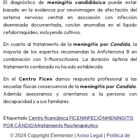
El diagnóstico de
meningitis
candidiásica
puede estar
basado en la evidencia por neuroimagen de afectación del
sistema nervioso central en asociación con infección
diseminada documentada, con/sin anomalías en el líquido
cefalorraquídeo, incluyendo cultivos.
En cuanto al tratamiento de la
meningitis por
Candida
, la
mayoría de los expertos recomiendan la Anfotericina B en
combinación con 5-fluorocitosina. La duración óptima del
tratamiento combinado no ha sido establecida.
En el
Centro Ficen
damos respuesta profesional a las
secuelas físicas consecuencia de la
meningitis por
Candida
.
Además asesoramos y orientamos a la persona con
discapacidad y a sus familiares.
Etiquetado
Centro ficen
clinica FICEN
INFECIÓN
MENINGITIS
POR CÁNDIDA
tratamiento fisioterapéutico
© 2024 Copyright Elementor |
Aviso Legal
|
Politica de