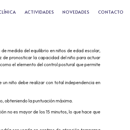
CLÍNICA
ACTIVIDADES
NOVEDADES
CONTACTO
de medida del equilibrio en niños de edad escolar,
z de pronosticar la capacidad del niño para actuar
l como el elemento del control postural que permite
e un niño debe realizar con total independencia en
no, obteniendo la puntuación máxima.
ión no es mayor de los 15 minutos, lo que hace que
o podría ser usada en centros de atención temprana