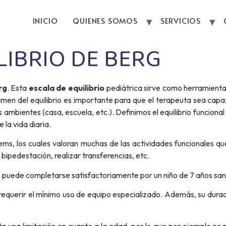
INICIO
QUIENES SOMOS
SERVICIOS
LIBRIO DE BERG
rg
. Esta
escala de equilibrio
pediátrica sirve como herramienta 
xamen del equilibrio es importante para que el terapeuta sea capa
mbientes (casa, escuela, etc.). Definimos el equilibrio funciona
 la vida diaria.
ems, los cuales valoran muchas de las actividades funcionales qu
 bipedestación, realizar transferencias, etc.
g
puede completarse satisfactoriamente por un niño de 7 años sa
requerir el mínimo uso de equipo especializado. Además, su durac
nta una limitación en cuanto a la edad, por lo que por ejemplo n