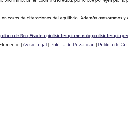
en casos de alteraciones del equilibrio. Además asesoramos y 
uilibrio de Berg
Fisioterapia
fisioterapia neurológica
fisioterapia pe
Elementor |
Aviso Legal
|
Politica de Privacidad
|
Politica de Co