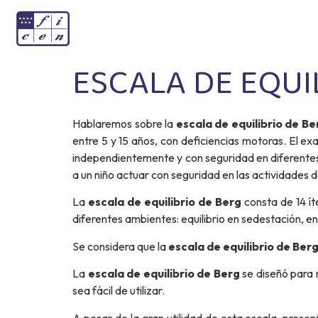
ESCALA DE EQUI
Hablaremos sobre la
escala de equilibrio de Be
entre 5 y 15 años, con deficiencias motoras. El e
independientemente y con seguridad en diferentes a
a un niño actuar con seguridad en las actividades de
La
escala de equilibrio de Berg
consta de 14 ít
diferentes ambientes: equilibrio en sedestación, en
Se considera que la
escala de equilibrio de Ber
La
escala de equilibrio de Berg
se diseñó para 
sea fácil de utilizar.
A pesar de la gran utilidad de esta escala, prese