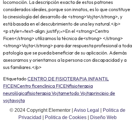
locomoción. La descripción exacta de estos patrones
considerados ideales, porque son innatos, es lo que constituye
la cinesiología del desarrollo de <strong>Vojta</strong>, y
está basada en el descubrimiento de una ley natural.</p>
<p style=»text-align: justify;»>En el <strong>Centro
Ficen</strong> utilizamos la técnica de<strong> </strong>
<strong>Vojta</strong> para dar respuesta profesional a toda
patología que se pueda beneficiar de su aplicación. Además
asesoramos y orientamos a la persona con discapacidad y a
sus familiares.</p>
Etiquetado
CENTRO DE FISIOTERAPIA INFANTIL
FICEN
Centro ficen
clinica FICEN
fisioterapia
neurológica
fisioterapia Vojta
metodo Vojta
principio de
vojta
vojta
© 2024 Copyright Elementor |
Aviso Legal
|
Politica de
Privacidad
|
Politica de Cookies
|
Diseño Web