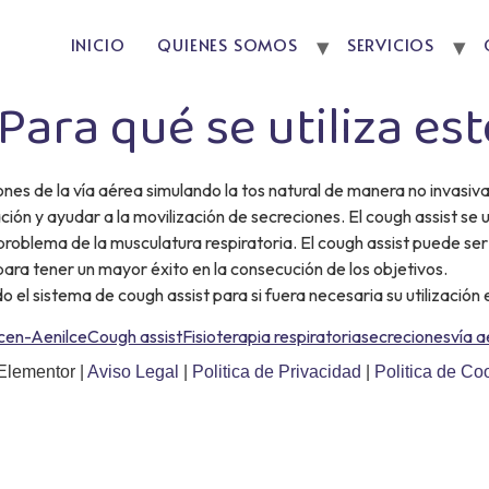
INICIO
QUIENES SOMOS
SERVICIOS
ara qué se utiliza es
iones de la vía aérea simulando la tos natural de manera no invasiva
ación y ayudar a la movilización de secreciones. El cough assist se u
blema de la musculatura respiratoria. El cough assist puede ser 
para tener un mayor éxito en la consecución de los objetivos.
 el sistema de cough assist para si fuera necesaria su utilización
cen-Aenilce
Cough assist
Fisioterapia respiratoria
secreciones
vía 
Elementor |
Aviso Legal
|
Politica de Privacidad
|
Politica de Co