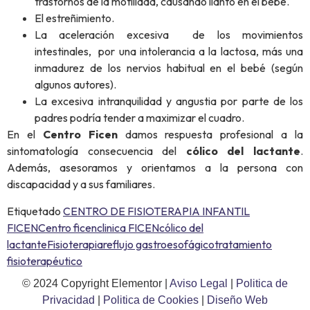
trastornos de la motilidad, causando llanto en el bebe.
El estreñimiento.
La aceleración excesiva de los movimientos
intestinales, por una intolerancia a la lactosa, más una
inmadurez de los nervios habitual en el bebé (según
algunos autores).
La excesiva intranquilidad y angustia por parte de los
padres podría tender a maximizar el cuadro.
En el
Centro Ficen
damos respuesta profesional a la
sintomatología consecuencia del
cólico del lactante
.
Además, asesoramos y orientamos a la persona con
discapacidad y a sus familiares.
Etiquetado
CENTRO DE FISIOTERAPIA INFANTIL
FICEN
Centro ficen
clinica FICEN
cólico del
lactante
Fisioterapia
reflujo gastroesofágico
tratamiento
fisioterapéutico
© 2024 Copyright Elementor |
Aviso Legal
|
Politica de
Privacidad
|
Politica de Cookies
|
Diseño Web