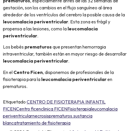
prematuros
, especialmente antes de las 32 semanas de
gestación, son los cambios en el flujo sanguíneo al área
alrededor de los ventrículos del cerebro la posible causa de la
leucomalacia periventricular
. Esta zona es frágil y
propensa a las lesiones, como la
leucomalacia
periventricular
.
Los bebés
prematuros
que presentan hemorragia
intraventricular, también están en mayor riesgo de desarrollar
leucomalacia periventricular
.
En el
Centro Ficen
, disponemos de profesionales de la
fisioterapia para la
leucomalacia periventricular
en
prematuros.
Etiquetado
CENTRO DE FISIOTERAPIA INFANTIL
FICEN
Centro ficen
clinica FICEN
Fisioterapia
leucomalacia
periventricular
necrosis
prematuros.
sustancia
blanca
tratamiento de fisioterapia