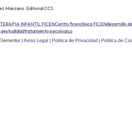
hez Manzano. Editorial CCS.
TERAPIA INFANTIL FICEN
Centro ficen
clinica FICEN
desarrollo d
 gestualidad
tratamiento psicologico
Elementor |
Aviso Legal
|
Politica de Privacidad
|
Politica de Co