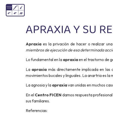
APRAXIA Y SU R
Apraxia
es la privación de hacer o realizar una
miembros de ejecución de esa determinada acción
Lo fundamental en la
apraxia
en el trastorno de g
La
apraxia
más directamente implicada en las di
movimientos bucales y linguales. La anartria es la 
La agnosia y la
apraxia
van unidas
en muchos caso
En el
Centro FICEN
damos respuesta profesional 
sus familiares.
Referencias: