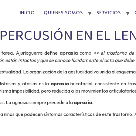
INICIO
QUIENES SOMOS
SERVICIOS
EPERCUSIÓN EN EL LE
 tarea. Ajuriaguerra define
apraxia
como
<< el trastorno de 
 están intactos y que se conoce lúcidamente el acto que debe 
estualidad. La organización de la gestualidad va unida al esquema 
sfasias y afasias es la
apraxia
bucofacial, consistente en tra
misma imposibilidad, pero reducida a los movimientos articulatorios
s. La agnosia siempre precede a la
apraxia
.
a niños que padecen síntomas característicos de este trastorno