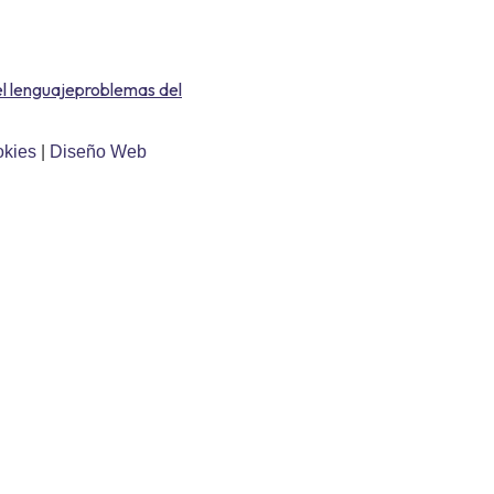
el lenguaje
problemas del
okies
|
Diseño Web