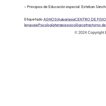
– Principios de Educación especial. Esteban Sánc
Etiquetado
AGNOSIA
aparaxia
CENTRO DE FISIO
lenguaje
Psicología
terapia psicológica
trastorno de
© 2024 Copyright 