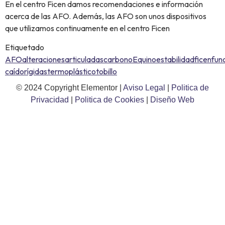
En el centro Ficen damos recomendaciones e información
acerca de las AFO. Además, las AFO son unos dispositivos
que utilizamos continuamente en el centro Ficen
Etiquetado
AFO
alteraciones
articuladas
carbono
Equino
estabilidad
ficen
fun
caído
rígidas
termoplástico
tobillo
© 2024 Copyright Elementor |
Aviso Legal
|
Politica de
Privacidad
|
Politica de Cookies
|
Diseño Web