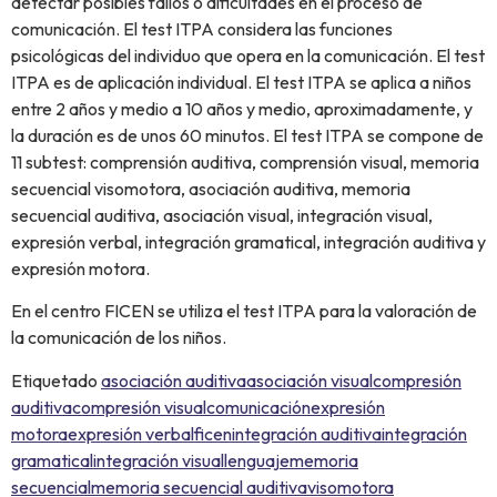
detectar posibles fallos o dificultades en el proceso de
comunicación. El test ITPA considera las funciones
psicológicas del individuo que opera en la comunicación. El test
ITPA es de aplicación individual. El test ITPA se aplica a niños
entre 2 años y medio a 10 años y medio, aproximadamente, y
la duración es de unos 60 minutos. El test ITPA se compone de
11 subtest: comprensión auditiva, comprensión visual, memoria
secuencial visomotora, asociación auditiva, memoria
secuencial auditiva, asociación visual, integración visual,
expresión verbal, integración gramatical, integración auditiva y
expresión motora.
En el centro FICEN se utiliza el test ITPA para la valoración de
la comunicación de los niños.
Etiquetado
asociación auditiva
asociación visual
compresión
auditiva
compresión visual
comunicación
expresión
motora
expresión verbal
ficen
integración auditiva
integración
gramatical
integración visual
lenguaje
memoria
secuencial
memoria secuencial auditiva
visomotora