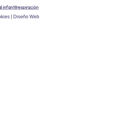
l infantil
respiración
okies
|
Diseño Web