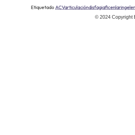
Etiquetado
ACV
articulación
disfagia
ficen
laringe
le
© 2024 Copyright 