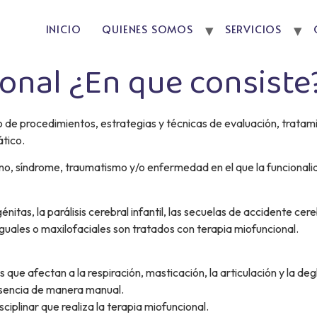
INICIO
QUIENES SOMOS
SERVICIOS
onal ¿En que consiste
o de procedimientos, estrategias y técnicas de evaluación, tratami
tico.
rno, síndrome, traumatismo y/o enfermedad en el que la funcionali
tas, la parálisis cerebral infantil, las secuelas de accidente cer
nguales o maxilofaciales son tratados con terapia miofuncional.
que afectan a la respiración, masticación, la articulación y la de
u esencia de manera manual.
ciplinar que realiza la terapia miofuncional.