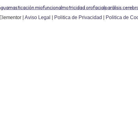
ngua
masticación miofuncional
motricidad orofacial
parálisis cerebra
Elementor |
Aviso Legal
|
Politica de Privacidad
|
Politica de Co