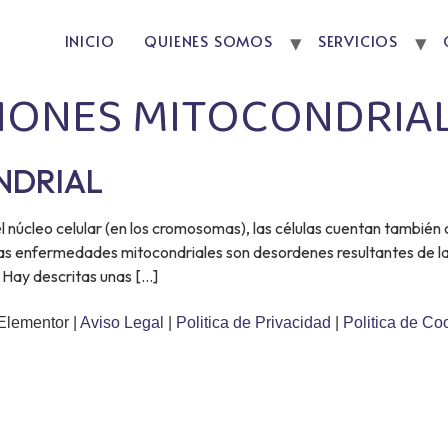
INICIO
QUIENES SOMOS
SERVICIOS
IONES MITOCONDRIA
NDRIAL
l núcleo celular (en los cromosomas), las células cuentan tambié
Las enfermedades mitocondriales son desordenes resultantes de la 
 Hay descritas unas […]
Elementor |
Aviso Legal
|
Politica de Privacidad
|
Politica de Co