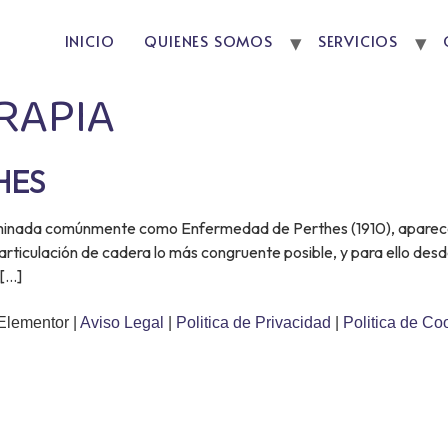
INICIO
QUIENES SOMOS
SERVICIOS
RAPIA
HES
ominada comúnmente como Enfermedad de Perthes (1910), aparece 
articulación de cadera lo más congruente posible, y para ello des
 […]
Elementor |
Aviso Legal
|
Politica de Privacidad
|
Politica de Co