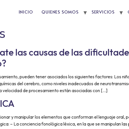
INICIO
QUIENES SOMOS
SERVICIOS
s
ate las causas de las dificultade
o?
samiento, pueden tener asociados los siguientes factores: Los niño
uímicas del cerebro, como niveles inadecuados de neurotransmiso
la velocidad de procesamiento están asociadas con […]
ICA
xionar y manipular los elementos que conforman el lenguaje oral, po
gica: – La conciencia fonológica léxica, en la que se manipulan las