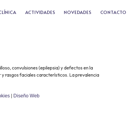
CLÍNICA
ACTIVIDADES
NOVEDADES
CONTACTO
loso, convulsiones (epilepsia) y defectos en la
r y rasgos faciales característicos. La prevalencia
okies
|
Diseño Web