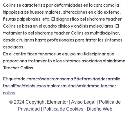
Collins se caracteriza por deformidades en la cara como la
hipoplasia de huesos malares, alteraciones en oído externo,
fisuras palpebrales, etc. El diagnostico del síndrome teacher
Collins se basa en el cuadro clínico y análisis moleculares. El
tratamiento del síndrome teacher Collins es multidisciplinar,
desde cirujanos hasta profesionales para tratar los síntomas
asociados.
En el centro ficen tenemos un equipo multidisciplinar que
proporciona tratamiento a los síntomas asociados al síndrome
Teacher Collins
Etiquetado
cara
cráneo
cromosoma 5
deformidad
desarrollo
facial
Encéfalo
huesos malares
mutación
síndrome teacher
collins
© 2024 Copyright Elementor |
Aviso Legal
|
Politica de
Privacidad
|
Politica de Cookies
|
Diseño Web