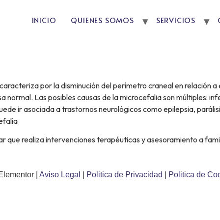
INICIO
QUIENES SOMOS
SERVICIOS
caracteriza por la disminución del perímetro craneal en relación a
sa normal. Las posibles causas de la microcefalia son múltiples: in
ede ir asociada a trastornos neurológicos como epilepsia, parálisi
efalia
inar que realiza intervenciones terapéuticas y asesoramiento a fa
Elementor |
Aviso Legal
|
Politica de Privacidad
|
Politica de Co