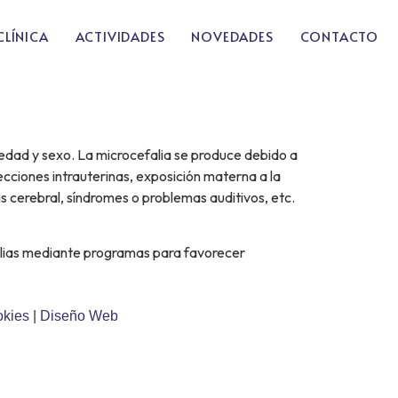
CLÍNICA
ACTIVIDADES
NOVEDADES
CONTACTO
 edad y sexo. La microcefalia se produce debido a
fecciones intrauterinas, exposición materna a la
s cerebral, síndromes o problemas auditivos, etc.
milias mediante programas para favorecer
okies
|
Diseño Web