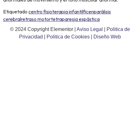
Etiquetado
centro fisioterapia infantil
ficen
parálisis
cerebral
retraso motor
tetraparesia espástica
© 2024 Copyright Elementor |
Aviso Legal
|
Politica de
Privacidad
|
Politica de Cookies
|
Diseño Web