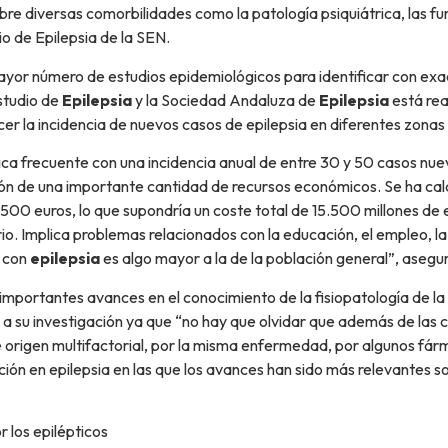
re diversas comorbilidades como la patología psiquiátrica, las f
o de Epilepsia de la SEN.
ayor número de estudios epidemiológicos para identificar con exac
studio de
Epilepsia
y la Sociedad Andaluza de
Epilepsia
está rea
r la incidencia de nuevos casos de epilepsia en diferentes zonas
ca frecuente con una incidencia anual de entre 30 y 50 casos nu
rsión de una importante cantidad de recursos económicos. Se ha ca
1.500 euros, lo que supondría un coste total de 15.500 millones de 
o. Implica problemas relacionados con la educación, el empleo, la 
s con
epilepsia
es algo mayor a la de la población general”, asegu
importantes avances en el conocimiento de la fisiopatología de la
 su investigación ya que “no hay que olvidar que además de las c
e origen multifactorial, por la misma enfermedad, por algunos fár
ción en epilepsia en las que los avances han sido más relevantes s
r los epilépticos