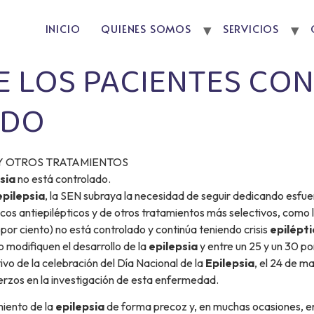
INICIO
QUIENES SOMOS
SERVICIOS
E LOS PACIENTES CON
ADO
Y OTROS TRATAMIENTOS
sia
no está controlado.
epilepsia
, la SEN subraya la necesidad de seguir dedicando esfuer
 antiepilépticos y de otros tratamientos más selectivos, como la 
por ciento) no está controlado y continúa teniendo crisis
epilépti
modifiquen el desarrollo de la
epilepsia
y entre un 25 y un 30 por
vo de la celebración del Día Nacional de la
Epilepsia
, el 24 de m
erzos en la investigación de esta enfermedad.
miento de la
epilepsia
de forma precoz y, en muchas ocasiones, en 