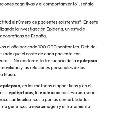
unciones cognitivas y el comportamiento”, señala
titud el número de pacientes existentes”. En este
lizando la investigación Epiberia, un estudio
 geográficas de España.
evos al año por cada 100.000 habitantes. Debido
lculado que el coste de cada paciente con
euros. “No obstante, la frecuencia de la
epilepsia
movilidad y las relaciones personales de los
ra Mauri.
epilepsia
, en los métodos diagnósticos y en el
risis
epiléptica
s, la
epilepsia
conlleva una serie
macos antiepilépticos o por las comorbilidades
on la genética, la neuroimagen y el tratamiento