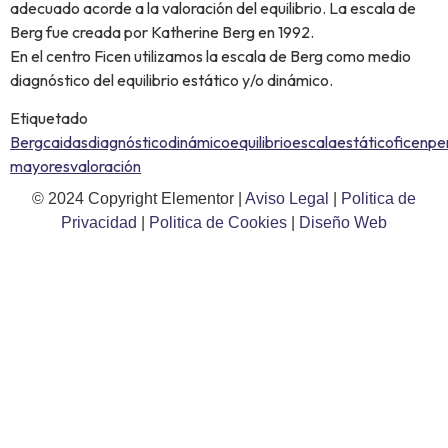
adecuado acorde a la valoración del equilibrio. La escala de
Berg fue creada por Katherine Berg en 1992.
En el centro Ficen utilizamos la escala de Berg como medio
diagnóstico del equilibrio estático y/o dinámico.
Etiquetado
Berg
caidas
diagnóstico
dinámico
equilibrio
escala
estático
ficen
pe
mayores
valoración
© 2024 Copyright Elementor |
Aviso Legal
|
Politica de
Privacidad
|
Politica de Cookies
|
Diseño Web