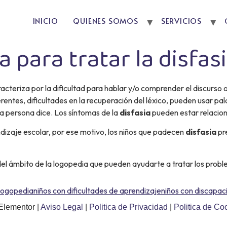
INICIO
QUIENES SOMOS
SERVICIOS
 para tratar la disfas
racteriza por la dificultad para hablar y/o comprender el discurso 
rentes, dificultades en la recuperación del léxico, pueden usar pa
ra persona dice. Los síntomas de la
disfasia
pueden estar relacion
dizaje escolar, por ese motivo, los niños que padecen
disfasia
pr
del ámbito de la logopedia que pueden ayudarte a tratar los prob
logopedia
niños con dificultades de aprendizaje
niños con discapac
Elementor |
Aviso Legal
|
Politica de Privacidad
|
Politica de Co