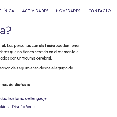
CLÍNICA
ACTIVIDADES
NOVEDADES
CONTACTO
ia?
oral. Las personas con
disfasia
pueden tener
labras que no tienen sentido en el momento o
ados con un trauma cerebral.
ecisan de seguimiento desde el equipo de
lemas de
disfasia
.
idad
trastorno del lenguaje
okies
|
Diseño Web