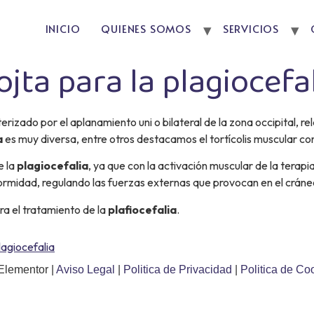
INICIO
QUIENES SOMOS
SERVICIOS
jta para la plagiocefa
terizado por el aplanamiento uni o bilateral de la zona occipital,
a
es muy diversa, entre otros destacamos el tortícolis muscular con
e la
plagiocefalia
, ya que con la activación muscular de la terapi
rmidad, regulando las fuerzas externas que provocan en el cráneo 
a el tratamiento de la
plafiocefalia
.
lagiocefalia
Elementor |
Aviso Legal
|
Politica de Privacidad
|
Politica de Co