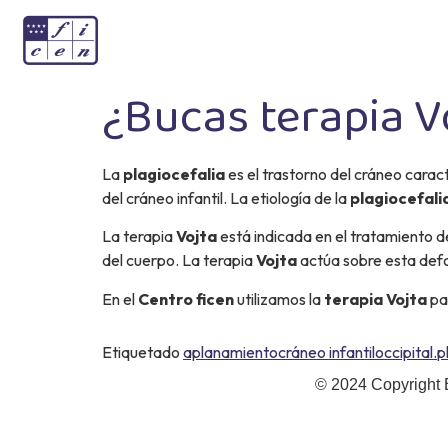
¿Bucas terapia Vo
La
plagiocefalia
es el trastorno del cráneo carac
del cráneo infantil. La etiología de la
plagiocefali
La terapia
Vojta
está indicada en el tratamiento d
del cuerpo. La terapia
Vojta
actúa sobre esta defo
En el
Centro ficen
utilizamos la
terapia Vojta
par
Etiquetado
aplanamiento
cráneo infantil
occipital.
p
© 2024 Copyright 