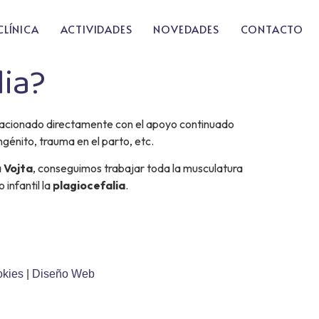
CLÍNICA
ACTIVIDADES
NOVEDADES
CONTACTO
lia?
 relacionado directamente con el apoyo continuado
génito, trauma en el parto, etc.
a
Vojta
, conseguimos trabajar toda la musculatura
infantil la
plagiocefalia
.
okies
|
Diseño Web