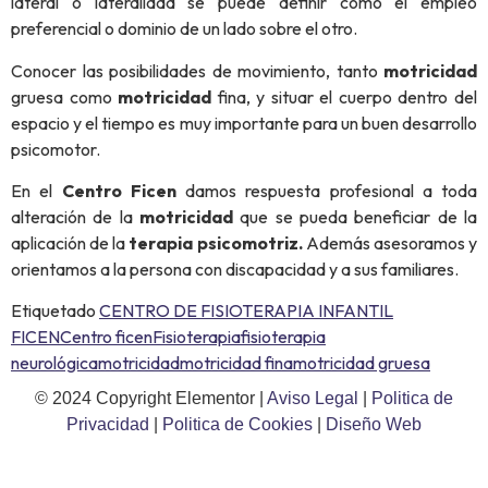
lateral o lateralidad se puede definir como el empleo
preferencial o dominio de un lado sobre el otro.
Conocer las posibilidades de movimiento, tanto
motricidad
gruesa como
motricidad
fina, y situar el cuerpo dentro del
espacio y el tiempo es muy importante para un buen desarrollo
psicomotor.
En el
Centro Ficen
damos respuesta profesional a toda
alteración de la
motricidad
que se pueda beneficiar de la
aplicación de la
terapia psicomotriz.
Además asesoramos y
orientamos a la persona con discapacidad y a sus familiares.
Etiquetado
CENTRO DE FISIOTERAPIA INFANTIL
FICEN
Centro ficen
Fisioterapia
fisioterapia
neurológica
motricidad
motricidad fina
motricidad gruesa
© 2024 Copyright Elementor |
Aviso Legal
|
Politica de
Privacidad
|
Politica de Cookies
|
Diseño Web